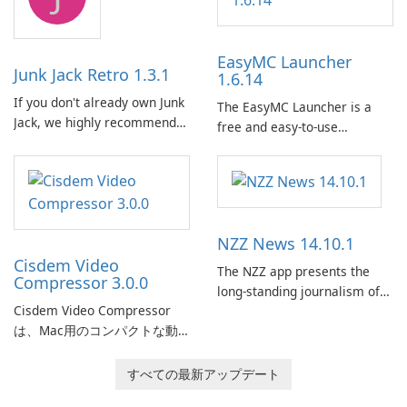
features, this app allows
users to easily design 3D
models and generate
EasyMC Launcher
captivating animated scenes.
Junk Jack Retro 1.3.1
1.6.14
If you don't already own Junk
The EasyMC Launcher is a
Jack, we highly recommend
free and easy-to-use
purchasing it before
Minecraft launcher
considering Junk Jack Retro.
developed by EasyMC. It
This game is where it all
allows Minecraft players to
began! Junk Jack Retro,
quickly and easily access
formerly known as Junk Jack,
their favorite servers and
NZZ News 14.10.1
now offers widescreen
mods with just a few clicks.
support.
Cisdem Video
The NZZ app presents the
Compressor 3.0.0
long-standing journalism of
Cisdem Video Compressor
the NZZ, rooted in
は、Mac用のコンパクトな動
independence, open debate,
画圧縮ソフトです。パーセン
and a liberal outlook that
テージ、ターゲットファイル
embraces diverse opinion.
すべての最新アップデート
のサイズ、ファイルのパラメ