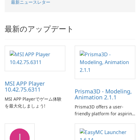
最新ニュースレター
最新のアップデート
MSI APP Player
10.42.75.6311
Prisma3D - Modeling,
Animation 2.1.1
MSI APP Playerでゲーム体験
を最大化しましょう!
Prisma3D offers a user-
friendly platform for aspiring
3D creators to bring their
imagination to life. With a
J
wide range of tools and