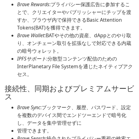
Brave Rewards
:プライバシー保護広告に参加するこ
とで、クリエイターやパブリッシャーにチップを渡
すか、ブラウザ内で保持できるBasic Attention
Tokens(BAT)を獲得できます。
Brave Wallet
:BATやその他の資産、dAppとのやり取
り、オンチェーン取引を拡張なしで対応できる内蔵
の暗号ウォレット。
IPFSサポート
:分散型コンテンツ配信のための
InterPlanetary File Systemを通じたネイティブアク
セス。
接続性、同期およびプレミアムサービ
ス
Brave Sync
:ブックマーク、履歴、パスワード、設定
を複数のデバイス間でエンドツーエンドで暗号化
し、データを集中管理せずに
管理できます。
Brave Search
:統合されたプライバシー重視の検索エ