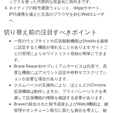
ップスを使った代替的な収益化に前向きです。
ネイティブの暗号通貨ウォレット、dAppサポート、
IPFS連携を備えた主流のブラウザを好むWeb3ユーザ
ー。
切り替え前の注目すべきポイント
一部のウェブサイトや広告駆動機能はShieldsを厳格
に設定すると機能が壊れることがあります;サイトご
との管理によりホワイトリスト登録が簡単にできま
す。
Brave Rewardsやプレミアムサービスは任意で、高
度な機能にはアカウント設定や有料サブスクリプシ
ョンが必要な場合があります。
クロムベースの互換性により、ほとんどのChrome
拡張機能は動作しますが、プライバシーリスクを考
慮して拡張機能の権限を確認する必要があります。
Braveの統合された暗号資産およびWeb3機能は、鍵
管理やオンチェーン取引に新たな責任を導入し、秘