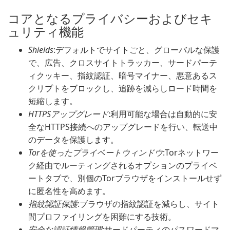
コアとなるプライバシーおよびセキ
ュリティ機能
Shields
:デフォルトでサイトごと、グローバルな保護
で、広告、クロスサイトトラッカー、サードパーテ
ィクッキー、指紋認証、暗号マイナー、悪意あるス
クリプトをブロックし、追跡を減らしロード時間を
短縮します。
HTTPSアップグレード
:利用可能な場合は自動的に安
全なHTTPS接続へのアップグレードを行い、転送中
のデータを保護します。
Torを使ったプライベートウィンドウ
:Torネットワー
ク経由でルーティングされるオプションのプライベ
ートタブで、別個のTorブラウザをインストールせず
に匿名性を高めます。
指紋認証保護
:ブラウザの指紋認証を減らし、サイト
間プロファイリングを困難にする技術。
安全な認証情報管理
:サードパーティのパスワードマ