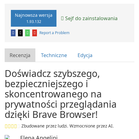
Najnowsza wersja
Sejf do zainstalowania
1.93.132
Report a Problem
Recenzja
Techniczne
Edycja
Doświadcz szybszego,
bezpieczniejszego i
skoncentrowanego na
prywatności przeglądania
dzięki Brave Browser!
Zbudowane przez ludzi. Wzmocnione przez AI.
Elena Angelini