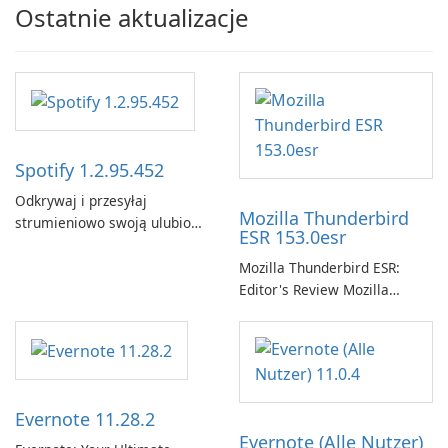
Ostatnie aktualizacje
Spotify 1.2.95.452
Odkrywaj i przesyłaj
Mozilla Thunderbird
strumieniowo swoją ulubioną
ESR 153.0esr
muzykę za pomocą Spotify.
Mozilla Thunderbird ESR:
Editor's Review Mozilla
Thunderbird ESR (Extended
Support Release) is the long-
term support channel of the
Thunderbird desktop email
client designed for
Evernote 11.28.2
organizations and users who
Evernote (Alle Nutzer)
need predictable …