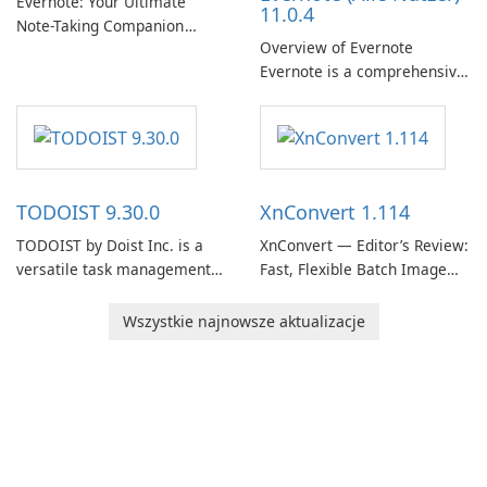
Evernote: Your Ultimate
11.0.4
Note-Taking Companion
Overview of Evernote
Evernote, developed by
Evernote is a comprehensive
EverNote Corp., is a versatile
note-taking and organization
note-taking application that
software designed to help
helps users capture ideas,
users capture, organize, and
organize to-do lists, and keep
access information across
track of important
multiple devices.
information.
TODOIST 9.30.0
XnConvert 1.114
TODOIST by Doist Inc. is a
XnConvert — Editor’s Review:
versatile task management
Fast, Flexible Batch Image
tool designed to help
Converter for Windows,
individuals and teams
macOS and Linux XnConvert
Wszystkie najnowsze aktualizacje
organize their work and
is a polished, cross-platform
increase productivity.
batch image processor from
XnSoft that balances depth
and simplicity.