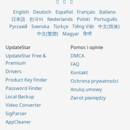
English
Deutsch
Español
Français
Italiano
日本語
한국어
Nederlands
Polski
Português
Русский
Svenska
Türkçe
Tiếng Việt
中文(简体)
中文(繁體)
Magyar
हिन्दी
UpdateStar
Pomoc i opinie
UpdateStar Free &
DMCA
Premium
FAQ
Drivers
Kontakt
Product Key Finder
Ochrona prywatności
Password Finder
Anuluj umowy
Local Backup
Zwrot pieniędzy
Video Converter
SigParser
AppCleaner