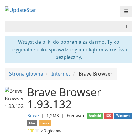
☰
Wszystkie pliki do pobrania za darmo. Tylko
oryginalne pliki. Sprawdzony pod kątem wirusów i
bezpieczny.
Strona główna
Internet
Brave Browser
Brave Browser
1.93.132
Brave
❘
1,2MB
❘
Freeware
Android
iOS
Windows
Mac
Linux
z
9
głosów