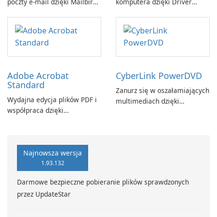
poczty e-mail dzięki Mailbird
komputera dzięki Driver
by Maryssael.
Booster firmy IObit
Adobe Acrobat
CyberLink PowerDVD
Standard
Zanurz się w oszałamiających
Wydajna edycja plików PDF i
multimediach dzięki
współpraca dzięki
CyberLink PowerDVD
programowi Adobe Acrobat
Standard.
Najnowsza wersja
1.93.132
Darmowe bezpieczne pobieranie plików sprawdzonych
przez UpdateStar